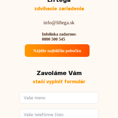
Liftega
zdvíhacie zariadenia
info@liftega.sk
Infolinka zadarmo:
0800 500 545
Nájdite najbližšiu pobočku
Zavoláme Vám
stačí vyplniť formulár