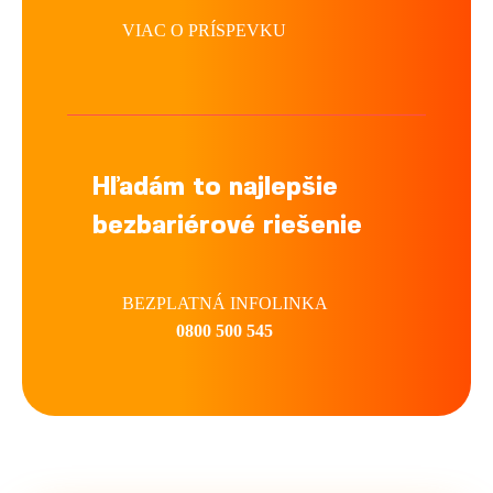
VIAC O PRÍSPEVKU
Hľadám to najlepšie
bezbariérové riešenie
BEZPLATNÁ INFOLINKA
0800 500 545