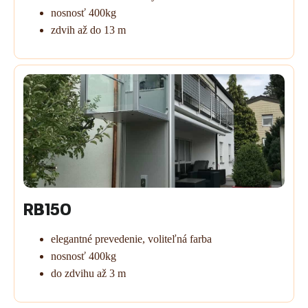
nosnosť 400kg
zdvih až do 13 m
RB150
elegantné prevedenie, voliteľná farba
nosnosť 400kg
do zdvihu až 3 m