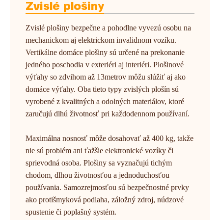
Zvislé plošiny
Zvislé plošiny bezpečne a pohodlne vyvezú osobu na
mechanickom aj elektrickom invalidnom vozíku.
Vertikálne domáce plošiny sú určené na prekonanie
jedného poschodia v exteriéri aj interiéri. Plošinové
výťahy so zdvihom až 13metrov môžu slúžiť aj ako
domáce výťahy. Oba tieto typy zvislých plošín sú
vyrobené z kvalitných a odolných materiálov, ktoré
zaručujú dlhú životnosť pri každodennom používaní.
Maximálna nosnosť môže dosahovať až 400 kg, takže
nie sú problém ani ťažšie elektronické vozíky či
sprievodná osoba. Plošiny sa vyznačujú tichým
chodom, dlhou životnosťou a jednoduchosťou
používania. Samozrejmosťou sú bezpečnostné prvky
ako protišmyková podlaha, záložný zdroj, núdzové
spustenie či poplašný systém.