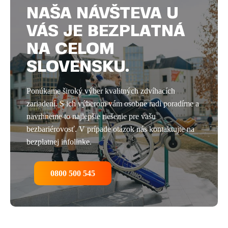
NAŠA NÁVŠTEVA U
VÁS JE BEZPLATNÁ
NA CELOM
SLOVENSKU.
Ponúkame široký výber kvalitných zdvíhacích
zariadení. S ich výberom vám osobne radi poradíme a
navrhneme to najlepšie riešenie pre vašu
bezbariérovosť. V prípade otázok nás kontaktujte na
bezplatnej infolinke.
0800 500 545