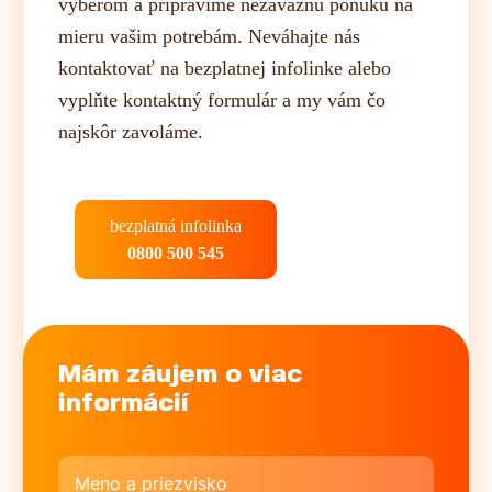
výberom a pripravíme nezáväznú ponuku na
mieru vašim potrebám. Neváhajte nás
kontaktovať na bezplatnej infolinke alebo
vyplňte kontaktný formulár a my vám čo
najskôr zavoláme.
bezplatná infolinka
0800 500 545
Mám záujem o viac
informácií